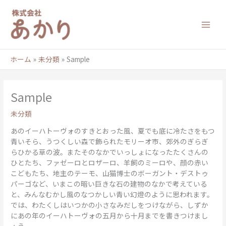
内
容
を
ス
キ
ッ
ホーム
未分類
Sample
プ
Sample
未分類
あのイーハトーヴォのすきとおった風、夏でも底に冷たさをもつ
青いそら、うつくしい森で飾られたモリーオ市、郊外のぎらぎ
らひかる草の波。またそのなかでいっしょになったたくさんの
ひとたち、ファゼーロとロザーロ、羊飼のミーロや、顔の赤い
こどもたち、地主のテーモ、山猫博士のボーガント・デストゥ
パーゴなど、いまこの暗い巨きな石の建物のなかで考えている
と、みんなむかし風のなつかしい青い幻燈のように思われます。
では、わたくしはいつかの小さなみだしをつけながら、しずか
にあの年のイーハトーヴォの五月から十月までを書きつけまし