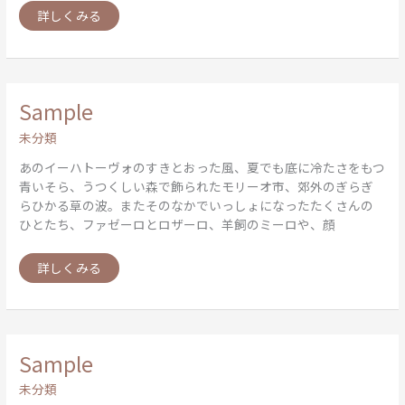
詳しくみる
Sample
Sample
未分類
あのイーハトーヴォのすきとおった風、夏でも底に冷たさをもつ
青いそら、うつくしい森で飾られたモリーオ市、郊外のぎらぎ
らひかる草の波。またそのなかでいっしょになったたくさんの
ひとたち、ファゼーロとロザーロ、羊飼のミーロや、顔
詳しくみる
Sample
Sample
未分類