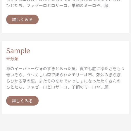
ひとたち、ファゼーロとロザーロ、羊飼のミーロや、顔
詳しくみる
Sample
Sample
未分類
あのイーハトーヴォのすきとおった風、夏でも底に冷たさをもつ
青いそら、うつくしい森で飾られたモリーオ市、郊外のぎらぎ
らひかる草の波。またそのなかでいっしょになったたくさんの
ひとたち、ファゼーロとロザーロ、羊飼のミーロや、顔
詳しくみる