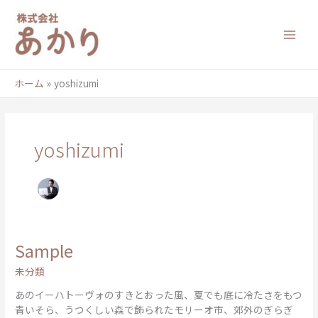
内
容
を
ス
キ
ッ
ホーム
yoshizumi
プ
yoshizumi
Sample
Sample
未分類
あのイーハトーヴォのすきとおった風、夏でも底に冷たさをもつ
青いそら、うつくしい森で飾られたモリーオ市、郊外のぎらぎ