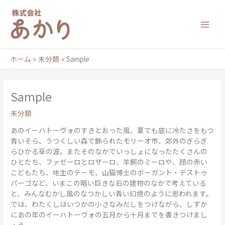
内
容
を
ス
キ
ッ
ホーム
未分類
Sample
プ
Sample
未分類
あのイーハトーヴォのすきとおった風、夏でも底に冷たさをもつ
青いそら、うつくしい森で飾られたモリーオ市、郊外のぎらぎ
らひかる草の波。またそのなかでいっしょになったたくさんの
ひとたち、ファゼーロとロザーロ、羊飼のミーロや、顔の赤い
こどもたち、地主のテーモ、山猫博士のボーガント・デストゥ
パーゴなど、いまこの暗い巨きな石の建物のなかで考えている
と、みんなむかし風のなつかしい青い幻燈のように思われます。
では、わたくしはいつかの小さなみだしをつけながら、しずか
にあの年のイーハトーヴォの五月から十月までを書きつけまし